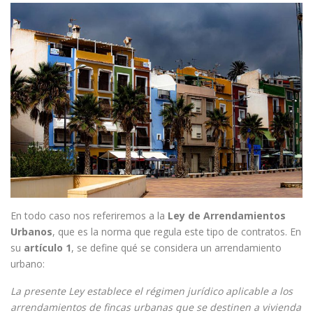
En todo caso nos referiremos a la
Ley de Arrendamientos
Urbanos
, que es la norma que regula este tipo de contratos. En
su
artículo 1
, se define qué se considera un arrendamiento
urbano:
La presente Ley establece el régimen jurídico aplicable a los
arrendamientos de fincas urbanas que se destinen a vivienda